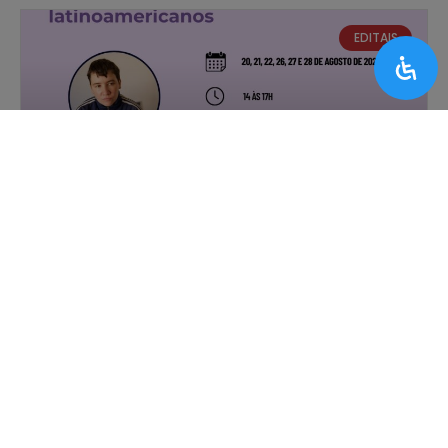
EDITAIS
DCULT promove seminário sobre
biopolítica, estudos de gênero e disidências
sexuais nas artes latino-americanas
EDITAIS