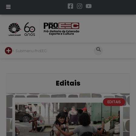
< Submenu ProEEC
Editais
EDITAIS