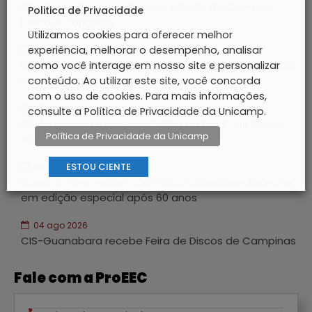
CIS-Guanabara recebe aula aberta de Caixa do
Politica de Privacidade
Divino e Congada
Utilizamos cookies para oferecer melhor
experiência, melhorar o desempenho, analisar
06 ago 2026
Unicamp é a primeira universidade estadual paulista
como você interage em nosso site e personalizar
em classificados para o JUBs Nacional
conteúdo. Ao utilizar este site, você concorda
com o uso de cookies. Para mais informações,
05 ago 2026
consulte a Política de Privacidade da Unicamp.
GAIA inaugura exposição “Linha de fuga”, de Sérgio
Política de Privacidade da Unicamp
Augusto Porto
ESTOU CIENTE
05 ago 2026
Casa do Lago exibe “São Paulo, Sociedade Anônima”
em edição especial após 60 anos
04 ago 2026
CIS-Guanabara recebe Feira de Discos de Campinas
Fale com a ProEEC