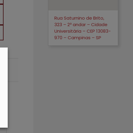
Rua Saturnino de Brito,
323 – 2º andar – Cidade
Universitária – CEP 13083-
970 – Campinas – SP