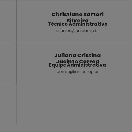
Christiano Sartori
Silveira
Técnico Administrativo
ssartori@unicamp.br
Juliana Cristina
Jacinto Correa
Equipe Administrativa
correaj@unicamp.br