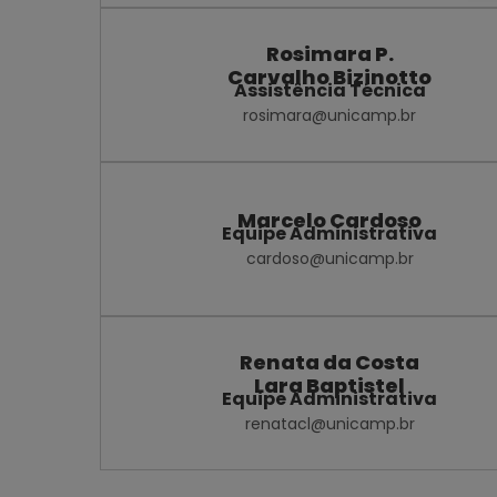
Rosimara P.
Carvalho Bizinotto
Assistência Técnica
rosimara@unicamp.br
Marcelo Cardoso
Equipe Administrativa
cardoso@unicamp.br
Renata da Costa
Lara Baptistel
Equipe Administrativa
renatacl@unicamp.br