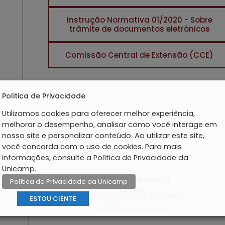
Instrução Normativa 01/2020 - Sobre
trâmite de documentos eletrônicos
Comissão Central de Extensão (CCE)
Politica de Privacidade
Equipe
Utilizamos cookies para oferecer melhor experiência,
melhorar o desempenho, analisar como você interage em
nosso site e personalizar conteúdo. Ao utilizar este site,
você concorda com o uso de cookies. Para mais
informações, consulte a Política de Privacidade da
Unicamp.
Adriana Garcia
Política de Privacidade da Unicamp
Leme
Coordenadora Adjunta
ESTOU CIENTE
aleme@unicamp.br