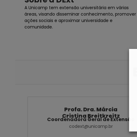
A Unicamp tem extensão universitária em várias
áreas, visando disseminar conhecimento, promover
ações sociais e aproximar universidade e
comunidade.
Profa. Dra. Márcia
Cristina Breitkreitz
Coordenadora Geral de Extensão
codext@unicamp.br