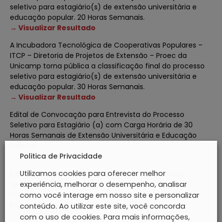
seletivo para estagiário(s) de extensão universitária e
educação popular. 20 Horas Semanais.
→ Visualizar Resultado
A Incubadora Tecnológica de Cooperativas Populares –
ITCP – Diretoria de Projetos de Extensão – Proec da
Unicamp torna pública a classificação final do processo
seletivo para estagiário(s) de extensão universitária e
educação popular. 30 Horas Semanais.
→ Visualizar Resultado
Edital de Convocação para Entrevista do Processo
Seletivo para Estagiário (a) com Carga Horária de 30
Horas Semanais de Extensão Universitária e Educação
Popular
Politica de Privacidade
→ Visualizar Edital
Utilizamos cookies para oferecer melhor
Edital de Convocação para Entrevista do Processo
experiência, melhorar o desempenho, analisar
Seletivo para Estagiário (a) com Carga Horária de 20
Horas Semanais de Extensão Universitária e Educação
como você interage em nosso site e personalizar
Popular
conteúdo. Ao utilizar este site, você concorda
→ Visualizar Edital
com o uso de cookies. Para mais informações,