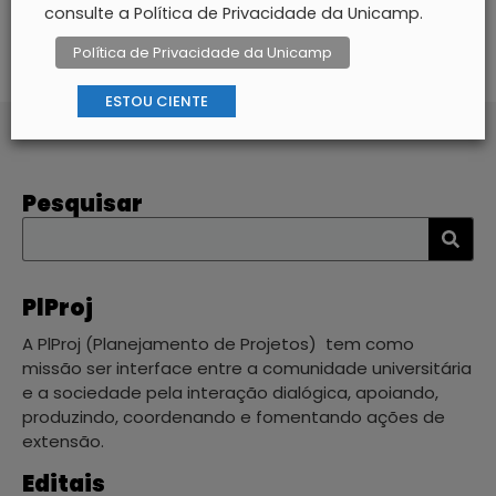
consulte a Política de Privacidade da Unicamp.
Política de Privacidade da Unicamp
ESTOU CIENTE
Pesquisar
PlProj
A
PlProj (Planejamento de Projetos)
tem como
missão ser interface entre a comunidade universitária
e a sociedade pela interação dialógica, apoiando,
produzindo, coordenando e fomentando ações de
extensão.
Editais