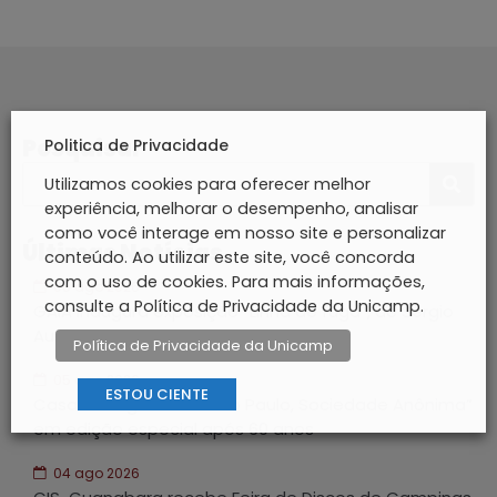
Pesquisar
Politica de Privacidade
Utilizamos cookies para oferecer melhor
experiência, melhorar o desempenho, analisar
como você interage em nosso site e personalizar
Últimas Notícias
conteúdo. Ao utilizar este site, você concorda
com o uso de cookies. Para mais informações,
05 ago 2026
consulte a Política de Privacidade da Unicamp.
GAIA inaugura exposição “Linha de fuga”, de Sérgio
Augusto Porto
Política de Privacidade da Unicamp
05 ago 2026
ESTOU CIENTE
Casa do Lago exibe “São Paulo, Sociedade Anônima”
em edição especial após 60 anos
04 ago 2026