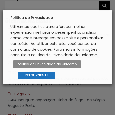
Politica de Privacidade
Últimas Notícias
Utilizamos cookies para oferecer melhor
07 ago 2026
experiência, melhorar o desempenho, analisar
Nas fronteiras das Américas, comunidades indígenas
como você interage em nosso site e personalizar
reinventam proteção territorial
conteúdo. Ao utilizar este site, você concorda
com o uso de cookies. Para mais informações,
06 ago 2026
consulte a Política de Privacidade da Unicamp.
CIS-Guanabara recebe aula aberta de Caixa do
Divino e Congada
Política de Privacidade da Unicamp
06 ago 2026
ESTOU CIENTE
Unicamp é a primeira universidade estadual paulista
em classificados para o JUBs Nacional
05 ago 2026
GAIA inaugura exposição “Linha de fuga”, de Sérgio
Augusto Porto