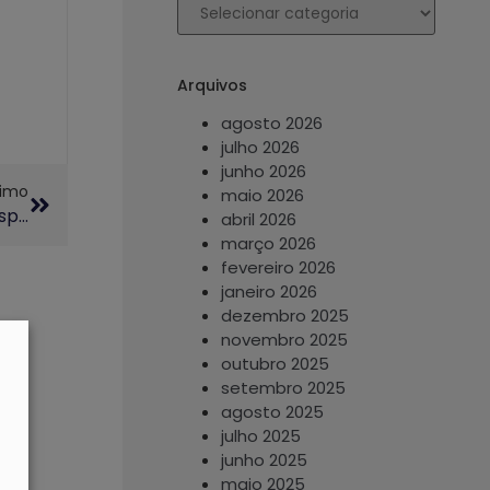
Arquivos
agosto 2026
julho 2026
junho 2026
ximo
maio 2026
GMU Abre Chamada Pública Para Reservas De Espaços No Segundo Semestre De 2026
abril 2026
março 2026
fevereiro 2026
janeiro 2026
dezembro 2025
novembro 2025
outubro 2025
setembro 2025
agosto 2025
julho 2025
junho 2025
maio 2025