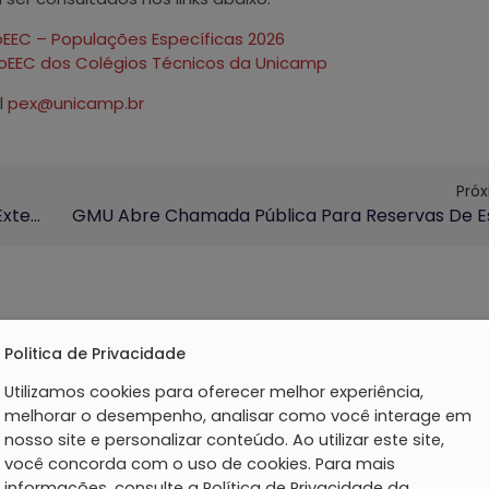
roEEC – Populações Específicas 2026
 ProEEC dos Colégios Técnicos da Unicamp
l
pex@unicamp.br
Pró
ProEEC Lança Guia De Inserção Curricular Da Extensão Da Unicamp
Politica de Privacidade
Utilizamos cookies para oferecer melhor experiência,
melhorar o desempenho, analisar como você interage em
nosso site e personalizar conteúdo. Ao utilizar este site,
você concorda com o uso de cookies. Para mais
informações, consulte a Política de Privacidade da