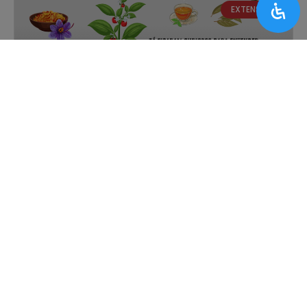
EXTENSÃO
Instituto de Biologia realizará atividade de
extensão no Bosque dos Jequitibás este
sábado (15)
UNIVERSIDADE