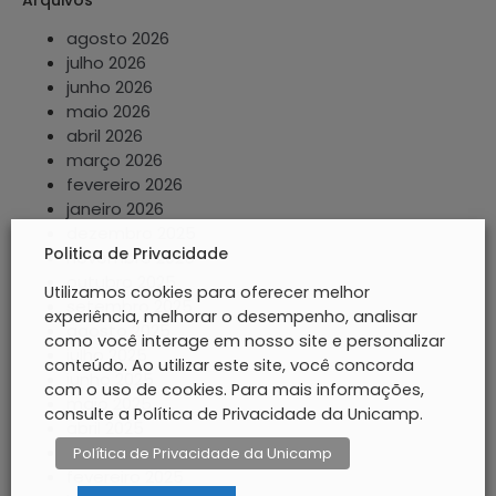
agosto 2026
julho 2026
junho 2026
maio 2026
abril 2026
março 2026
fevereiro 2026
janeiro 2026
dezembro 2025
Politica de Privacidade
novembro 2025
outubro 2025
Utilizamos cookies para oferecer melhor
setembro 2025
experiência, melhorar o desempenho, analisar
agosto 2025
como você interage em nosso site e personalizar
julho 2025
conteúdo. Ao utilizar este site, você concorda
junho 2025
com o uso de cookies. Para mais informações,
maio 2025
consulte a Política de Privacidade da Unicamp.
abril 2025
março 2025
Política de Privacidade da Unicamp
fevereiro 2025