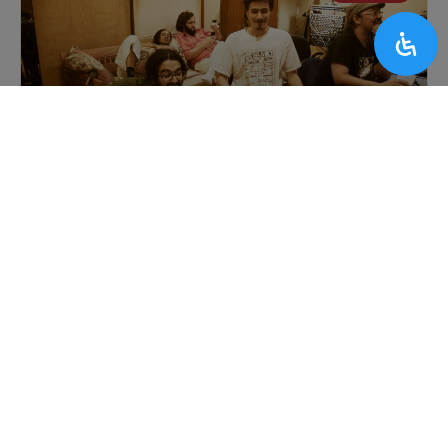
Das páginas de Guimarães Rosa aos
acordes do Duo Tatarana
PROJETO RONDON