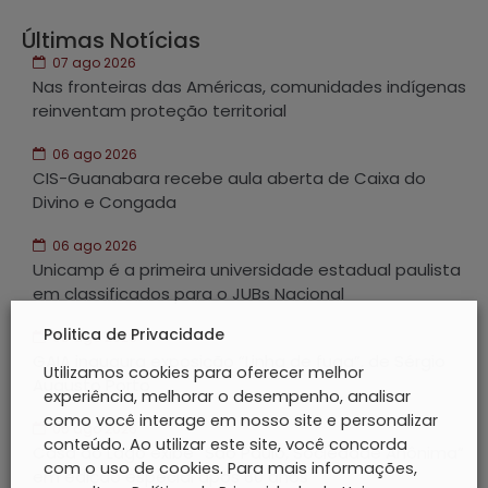
Últimas Notícias
07 ago 2026
Nas fronteiras das Américas, comunidades indígenas
reinventam proteção territorial
06 ago 2026
CIS-Guanabara recebe aula aberta de Caixa do
Divino e Congada
06 ago 2026
Unicamp é a primeira universidade estadual paulista
em classificados para o JUBs Nacional
Politica de Privacidade
05 ago 2026
GAIA inaugura exposição “Linha de fuga”, de Sérgio
Utilizamos cookies para oferecer melhor
Augusto Porto
experiência, melhorar o desempenho, analisar
como você interage em nosso site e personalizar
05 ago 2026
conteúdo. Ao utilizar este site, você concorda
Casa do Lago exibe “São Paulo, Sociedade Anônima”
com o uso de cookies. Para mais informações,
em edição especial após 60 anos