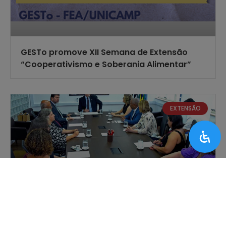
GESTo promove XII Semana de Extensão
“Cooperativismo e Soberania Alimentar”
EXTENSÃO
Unicamp abre 250 vagas para cursos pré-
vestibular dirigidos a adolescentes da