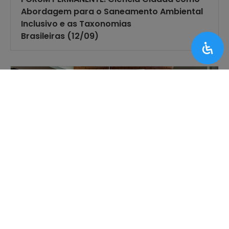
Abordagem para o Saneamento Ambiental
Inclusivo e as Taxonomias
Brasileiras (12/09)
DESTAQUES MUSEU EXPLORATÓRIO
Curso de Formação Ecobrinquedista no
Museu Exploratório tem início promissor