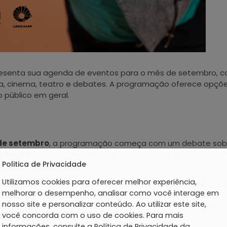
esenta sua agenda de eventos para o mês de setembro, 
a, cinema, teatro e debates. A programação oferece opçõ
o público em geral.
 de setembro
, a programação começa com um debate sob
o Negro”
às 14h no Auditório do IFCH. Mais tarde, às 19h, o fi
Politica de Privacidade
ões da Unicamp.
Utilizamos cookies para oferecer melhor experiência,
ie de apresentações musicais.
No dia 04 de setembro
, o Pa
melhorar o desempenho, analisar como você interage em
osta, às 20h
, no Auditório da Adunicamp. Já no dia
11 de
nosso site e personalizar conteúdo. Ao utilizar este site,
rbeiro fará um show às 20h
no mesmo local. Antes disso, a
você concorda com o uso de cookies. Para mais
sileiro na Sala 35 do IA, das 16h às 18h.
informações, consulte a Política de Privacidade da