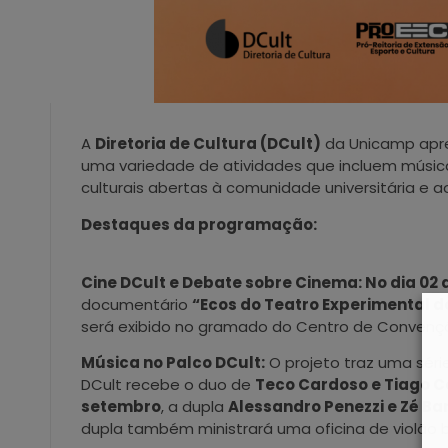
A
Diretoria de Cultura (DCult)
da Unicamp apr
uma variedade de atividades que incluem músic
culturais abertas à comunidade universitária e a
Destaques da programação:
Cine DCult e Debate sobre Cinema: No dia 02
documentário
“Ecos do Teatro Experimental d
será exibido no gramado do Centro de Convenç
Música no Palco DCult:
O projeto traz uma sér
DCult recebe o duo de
Teco Cardoso e Tiago C
setembro
, a dupla
Alessandro Penezzi e Zé Ba
dupla também ministrará uma oficina de violão bra