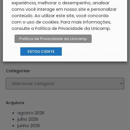
experiência, melhorar o desempenho, analisar
GAIA inaugura exposição “Linha de fuga”, de Sérgio
como você interage em nosso site e personalizar
Augusto Porto
conteúdo. Ao utilizar este site, você concorda
com o uso de cookies. Para mais informações,
05 ago 2026
consulte a Política de Privacidade da Unicamp.
Casa do Lago exibe “São Paulo, Sociedade Anônima”
em edição especial após 60 anos
Política de Privacidade da Unicamp
04 ago 2026
ESTOU CIENTE
CIS-Guanabara recebe Feira de Discos de Campinas
Categorias
Arquivos
agosto 2026
julho 2026
junho 2026