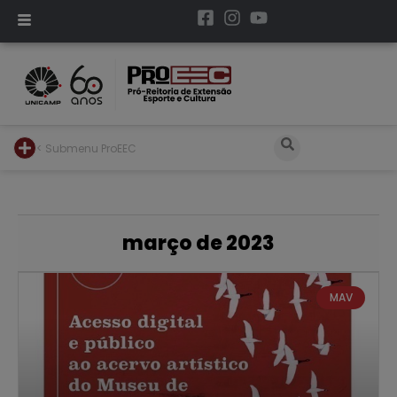
< Submenu ProEEC
março de 2023
MAV