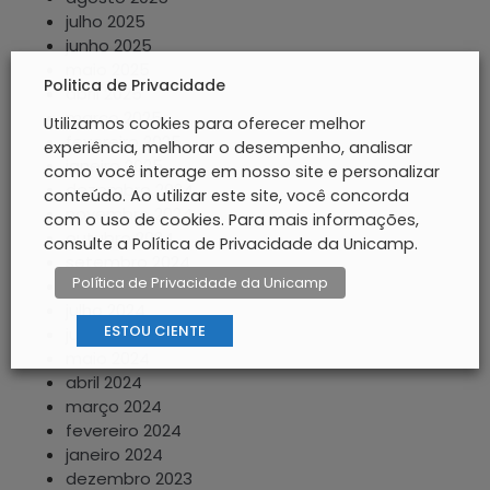
julho 2025
junho 2025
maio 2025
Politica de Privacidade
abril 2025
março 2025
Utilizamos cookies para oferecer melhor
fevereiro 2025
experiência, melhorar o desempenho, analisar
janeiro 2025
como você interage em nosso site e personalizar
dezembro 2024
conteúdo. Ao utilizar este site, você concorda
novembro 2024
com o uso de cookies. Para mais informações,
outubro 2024
consulte a Política de Privacidade da Unicamp.
setembro 2024
Política de Privacidade da Unicamp
agosto 2024
julho 2024
ESTOU CIENTE
junho 2024
maio 2024
abril 2024
março 2024
fevereiro 2024
janeiro 2024
dezembro 2023