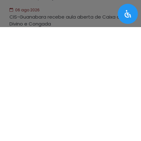
06 ago 2026
CIS-Guanabara recebe aula aberta de Caixa do
Divino e Congada
06 ago 2026
Unicamp é a primeira universidade estadual paulista
em classificados para o JUBs Nacional
05 ago 2026
GAIA inaugura exposição “Linha de fuga”, de Sérgio
Augusto Porto
05 ago 2026
Casa do Lago exibe “São Paulo, Sociedade Anônima”
em edição especial após 60 anos
Categorias