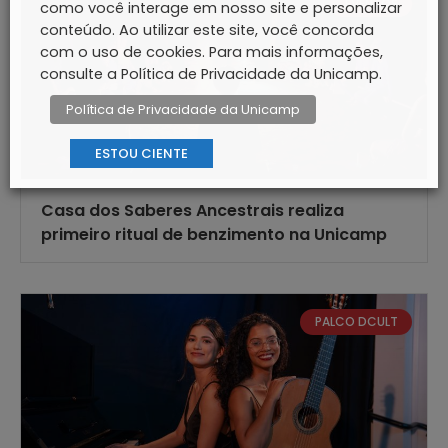
EVENTOS
como você interage em nosso site e personalizar
conteúdo. Ao utilizar este site, você concorda
com o uso de cookies. Para mais informações,
consulte a Política de Privacidade da Unicamp.
Política de Privacidade da Unicamp
ESTOU CIENTE
Casa dos Saberes Ancestrais realiza
primeiro ritual de benzimento na Unicamp
PALCO DCULT