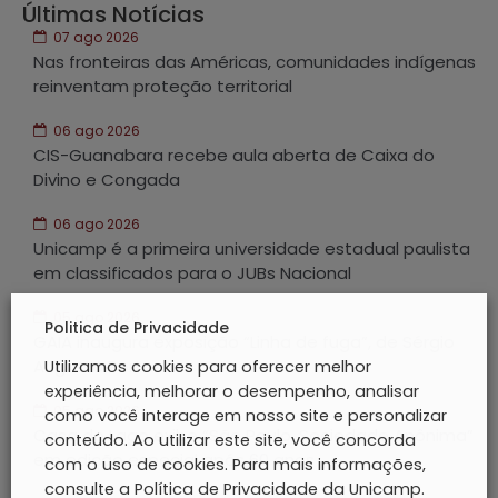
Últimas Notícias
07 ago 2026
Nas fronteiras das Américas, comunidades indígenas
reinventam proteção territorial
06 ago 2026
CIS-Guanabara recebe aula aberta de Caixa do
Divino e Congada
06 ago 2026
Unicamp é a primeira universidade estadual paulista
em classificados para o JUBs Nacional
05 ago 2026
Politica de Privacidade
GAIA inaugura exposição “Linha de fuga”, de Sérgio
Augusto Porto
Utilizamos cookies para oferecer melhor
experiência, melhorar o desempenho, analisar
05 ago 2026
como você interage em nosso site e personalizar
Casa do Lago exibe “São Paulo, Sociedade Anônima”
conteúdo. Ao utilizar este site, você concorda
em edição especial após 60 anos
com o uso de cookies. Para mais informações,
consulte a Política de Privacidade da Unicamp.