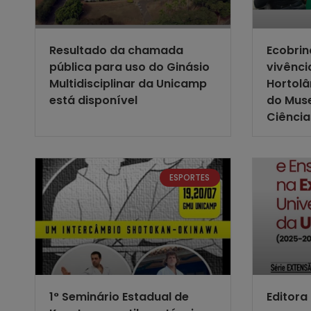
Resultado da chamada
Ecobri
pública para uso do Ginásio
vivênc
Multidisciplinar da Unicamp
Hortolâ
está disponível
do Muse
Ciênci
ESPORTES
1° Seminário Estadual de
Editora