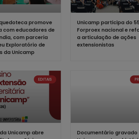
nquedoteca promove
Unicamp participa do 5
ia com educadores de
Forproex nacional e ref
ndia, com parceria
a articulação de ações
u Exploratório de
extensionistas
as da Unicamp
EDITAIS
P
 da Unicamp abre
Documentário gravado