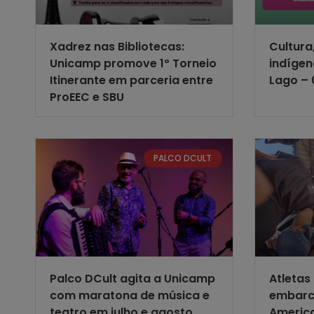
Xadrez nas Bibliotecas:
Cultura
Unicamp promove 1º Torneio
indígen
Itinerante em parceria entre
Lago – 
ProEEC e SBU
PALCO DCULT
Palco DCult agita a Unicamp
Atletas
com maratona de música e
embarc
teatro em julho e agosto
Americ