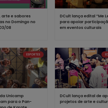
, arte e sabores
DCult lança edital “Me 
as no Domingo no
para apoiar participaç
03/08
em eventos culturais
ESPORTES
E
 da Unicamp
DCult lança edital de ap
am para o Pan-
projetos de arte e cultu
ano de Karate