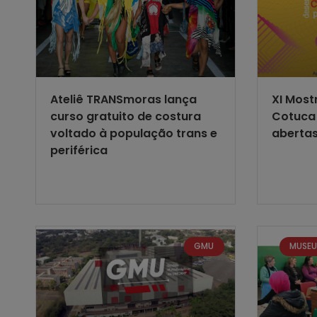
Ateliê TRANSmoras lança
XI Most
curso gratuito de costura
Cotuca 
voltado à população trans e
aberta
periférica
GMU
MUSEU