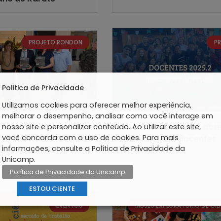
PROJETO RONDON
P
Politica de Privacidade
Utilizamos cookies para oferecer melhor experiência,
melhorar o desempenho, analisar como você interage em
participa da
Cursinho Zilda Arns abr
nosso site e personalizar conteúdo. Ao utilizar este site,
você concorda com o uso de cookies. Para mais
ia de abertura da
seleção para docentes
informações, consulte a Política de Privacidade da
ão Rondon
voluntários
Unicamp.
nas
Política de Privacidade da Unicamp
ESTOU CIENTE
EVENTOS
MUSEU EXPLORATÓRIO DE CIÊ