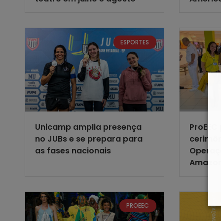
ESPORTES
Unicamp amplia presença
ProEEC 
no JUBs e se prepara para
cerimôn
as fases nacionais
Operaç
Amazo
PROEEC