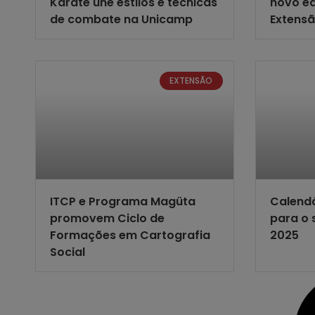
Karate une estilos e técnicas
novo ed
de combate na Unicamp
Extensã
EXTENSÃO
ITCP e Programa Magüta
Calendá
promovem Ciclo de
para o 
Formações em Cartografia
2025
Social