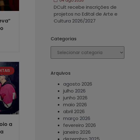
04 ago 2026
DCult recebe inscrições de
projetos no Edital de Arte e
Leva”
Cultura 2026/2027
ão
Categorias
DITAIS
Arquivos
agosto 2026
julho 2026
junho 2026
maio 2026
abril 2026
março 2026
oio a
fevereiro 2026
ra
janeiro 2026
dezembro 2025