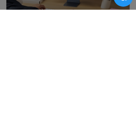
6º Edital PEX PROEEC – Resultados
Preliminares dos Projetos e Programas
EDITAIS
Curso gratuito de xilogravura e linóleo