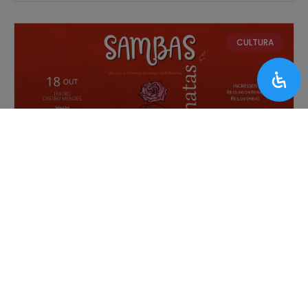
CULTURA
Coral Unicamp Zíper na Boca canta
sambas, serenatas e rock’n’roll no Teatro
Castro Mendes
CULTURA