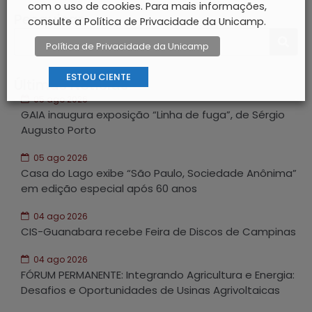
com o uso de cookies. Para mais informações,
Pesquisar
consulte a Política de Privacidade da Unicamp.
Política de Privacidade da Unicamp
ESTOU CIENTE
Últimas Notícias
05 ago 2026
GAIA inaugura exposição “Linha de fuga”, de Sérgio
Augusto Porto
05 ago 2026
Casa do Lago exibe “São Paulo, Sociedade Anônima”
em edição especial após 60 anos
04 ago 2026
CIS-Guanabara recebe Feira de Discos de Campinas
04 ago 2026
FÓRUM PERMANENTE: Integrando Agricultura e Energia:
Desafios e Oportunidades de Usinas Agrivoltaicas