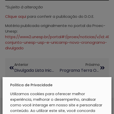
*Sujeito à alteração
Clique aqui
para conferir a publicação do D.O.E.
Matéria publicada originalmente no portal da Proec-
Unesp:
https://www2.unesp.br/portal#!/proex/noticias/v/id::4070
conjunto-unesp-usp-e-unicamp-novo-cronograma-
divulgado
Anterior
Próximo
Divulgada Lista Inicial De Projetos Selecionados No Edital Conjunto Unesp, USP E Unicamp
Programa Terra Oferece Vagas Para Bolsistas De Extensão
Politica de Privacidade
Utilizamos cookies para oferecer melhor
experiência, melhorar o desempenho, analisar
como você interage em nosso site e personalizar
conteúdo. Ao utilizar este site, você concorda