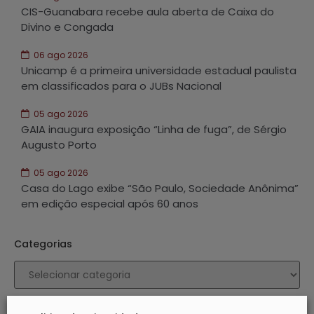
CIS-Guanabara recebe aula aberta de Caixa do
Divino e Congada
06 ago 2026
Unicamp é a primeira universidade estadual paulista
em classificados para o JUBs Nacional
05 ago 2026
GAIA inaugura exposição “Linha de fuga”, de Sérgio
Augusto Porto
05 ago 2026
Casa do Lago exibe “São Paulo, Sociedade Anônima”
em edição especial após 60 anos
Categorias