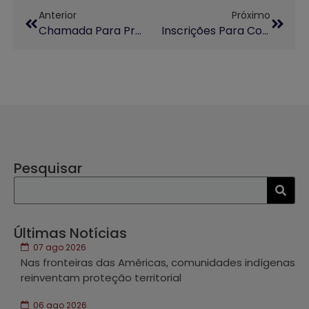
Anterior
Próximo
Chamada Para Propostas De Oficinas Culturais De Extensão (PROPONENTES) – 2º Semestre De 2026
Inscrições Para Congressos Da AUGM Em Montevidéu Estão Abertas
Pesquisar
Últimas Notícias
07 ago 2026
Nas fronteiras das Américas, comunidades indígenas
reinventam proteção territorial
06 ago 2026