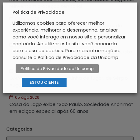
reinventam proteção territorial
Politica de Privacidade
06 ago 2026
Utilizamos cookies para oferecer melhor
CIS-Guanabara recebe aula aberta de Caixa do
experiência, melhorar o desempenho, analisar
Divino e Congada
como você interage em nosso site e personalizar
conteúdo. Ao utilizar este site, você concorda
06 ago 2026
com o uso de cookies. Para mais informações,
Unicamp é a primeira universidade estadual paulista
consulte a Política de Privacidade da Unicamp.
em classificados para o JUBs Nacional
Política de Privacidade da Unicamp
05 ago 2026
GAIA inaugura exposição “Linha de fuga”, de Sérgio
ESTOU CIENTE
Augusto Porto
05 ago 2026
Casa do Lago exibe “São Paulo, Sociedade Anônima”
em edição especial após 60 anos
Categorias