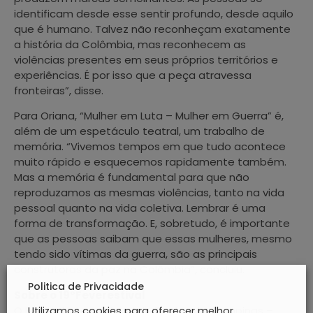
identificam desde esse sentir profundo, desde aquilo
que é humano. Talvez não reconheçam exatamente
a história da Colômbia, mas reconhecem as
violências presentes em seus próprios territórios e
experiências. É por isso que a peça atravessa
fronteiras”, disse.
Para Oriana, “Mulher em Luta – Mulher em Guerra” é,
além de um espetáculo teatral, um trabalho de
memória. “Vivemos tempos em que tudo acontece
muito rápido e esquecemos rapidamente também.
Mas a memória é fundamental para que não
reproduzamos as mesmas violências, tanto na vida
pessoal quanto na vida coletiva. Lembrar é uma
forma de transformação. E, sobretudo, é importante
que as pessoas saibam que essas mulheres, mesmo
tendo sido vítimas da guerra, são as principais
construtoras da paz na Colômbia”, concluiu.
Politica de Privacidade
Sobre o 19°Feverestival
O Festival Internacional de Teatro de Campinas –
Utilizamos cookies para oferecer melhor