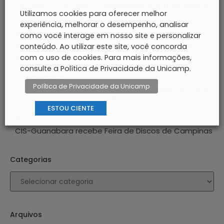
Unicamp é a primeira universidade estadual paulista
Utilizamos cookies para oferecer melhor
em classificados para o JUBs Nacional
experiência, melhorar o desempenho, analisar
como você interage em nosso site e personalizar
05 ago 2026
GAIA inaugura exposição “Linha de fuga”, de Sérgio
conteúdo. Ao utilizar este site, você concorda
Augusto Porto
com o uso de cookies. Para mais informações,
consulte a Política de Privacidade da Unicamp.
05 ago 2026
Política de Privacidade da Unicamp
Casa do Lago exibe “São Paulo, Sociedade Anônima”
em edição especial após 60 anos
ESTOU CIENTE
04 ago 2026
CIS-Guanabara recebe Feira de Discos de Campinas
Categorias
Arquivos