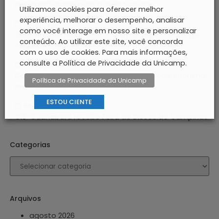
em classificados para o JUBs Nacional
Utilizamos cookies para oferecer melhor
experiência, melhorar o desempenho, analisar
05 ago 2026
como você interage em nosso site e personalizar
GAIA inaugura exposição “Linha de fuga”, de Sérgio
conteúdo. Ao utilizar este site, você concorda
Augusto Porto
com o uso de cookies. Para mais informações,
consulte a Política de Privacidade da Unicamp.
05 ago 2026
Casa do Lago exibe “São Paulo, Sociedade Anônima”
Política de Privacidade da Unicamp
em edição especial após 60 anos
ESTOU CIENTE
04 ago 2026
CIS-Guanabara recebe Feira de Discos de Campinas
Categorias
Arquivos
agosto 2026