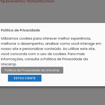
amp.br/evento/79/inscrito/novo
vil, Arquitetura e Urbanismo
Politica de Privacidade
TS/PLVB, CETEA – ITAL, BID, ABOL.
Utilizamos cookies para oferecer melhor experiência,
melhorar o desempenho, analisar como você interage em
nosso site e personalizar conteúdo. Ao utilizar este site,
você concorda com o uso de cookies. Para mais
informações, consulte a Política de Privacidade da
Unicamp.
Política de Privacidade da Unicamp
ESTOU CIENTE