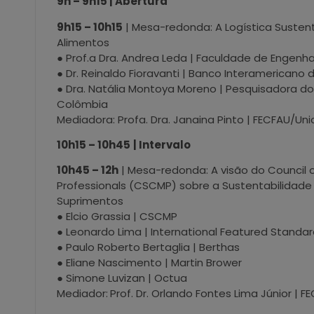
9h – 9h15 | Abertura
9h15 – 10h15
| Mesa-redonda: A Logística Suste
Alimentos
● Prof.a Dra. Andrea Leda | Faculdade de Engenh
● Dr. Reinaldo Fioravanti | Banco Interamericano
● Dra. Natália Montoya Moreno | Pesquisadora do
Colômbia
Mediadora: Profa. Dra. Janaina Pinto | FECFAU/U
10h15 – 10h45
| Intervalo
10h45 – 12h
| Mesa-redonda: A visão do Council
Professionals (CSCMP) sobre a Sustentabilidade
Suprimentos
● Elcio Grassia | CSCMP
● Leonardo Lima | International Featured Standa
● Paulo Roberto Bertaglia | Berthas
● Eliane Nascimento | Martin Brower
● Simone Luvizan | Octua
Mediador:
Prof. Dr. Orlando Fontes Lima Júnior |