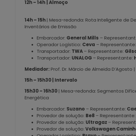
12h – 14h
| Almoço
14h – 15h
| Mesa-redonda: Rota Inteligente de D
Inventários de Emissão
Embarcador:
General Mills
– Representant
Operador Logístico:
Ceva
– Representante
Transportador:
TWA
– Representante:
Gils
Transportador:
UNALOG
– Representante:
Mediador:
Prof. Dr. Márcio de Almeida D’Agosto 
15h – 15h30 | Intervalo
15h30 – 16h30
| Mesa-redonda: Segmentos Difíce
Energética
Embarcador:
Suzano
– Representante:
Cae
Provedor de solução:
Be8
– Representante
Provedor de solução:
Ultragaz
– Represen
Provedor de solução:
Volkswagen Caminhõ
Operador Logístico:
Bravo
– Representante