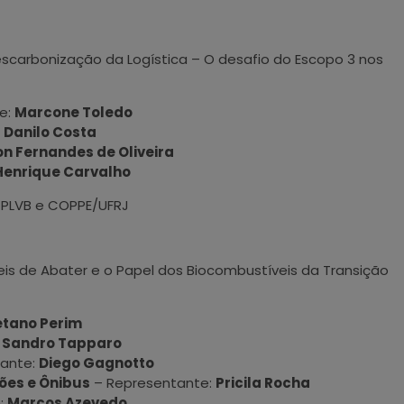
escarbonização da Logística – O desafio do Escopo 3 nos
e:
Marcone Toledo
:
Danilo Costa
on Fernandes de Oliveira
Henrique Carvalho
| PLVB e COPPE/UFRJ
is de Abater e o Papel dos Biocombustíveis da Transição
tano Perim
:
Sandro Tapparo
tante:
Diego Gagnotto
es e Ônibus
– Representante:
Pricila Rocha
:
Marcos Azevedo