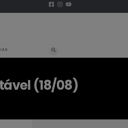
IAS
ável (18/08)