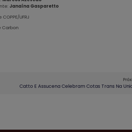
nte:
Janaína Gasparetto
B e COPPE/UFRJ
e Carbon
Pró