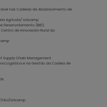
ntável nas Cadeias de Abastecimento de
aria Agrícola/ Unicamp
 de Desenvolvimento (BID)
 Centro de Innovación Rural da
nicamp
 of Supply Chain Management
 na Logística e na Gestão da Cadeia de
rds
 FECFAU/Unicamp