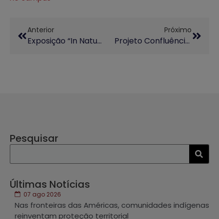
Anterior
Próximo
Exposição “In Natura” Reúne Artistas E Pesquisadores Da Unicamp No MUnA, Em Uberlândia
Projeto Confluências Promove Oficinas De Argila E Criação Coletiva No CIS-Guanabara
Pesquisar
Últimas Notícias
07 ago 2026
Nas fronteiras das Américas, comunidades indígenas
reinventam proteção territorial