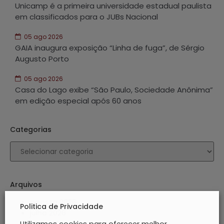
Unicamp é a primeira universidade estadual paulista
em classificados para o JUBs Nacional
05 ago 2026
GAIA inaugura exposição “Linha de fuga”, de Sérgio
Augusto Porto
05 ago 2026
Casa do Lago exibe “São Paulo, Sociedade Anônima”
em edição especial após 60 anos
Categorias
Arquivos
agosto 2026
Politica de Privacidade
julho 2026
junho 2026