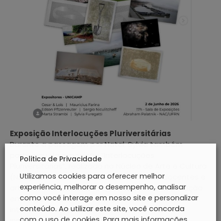
Exposição Interlocuções Pluriversitárias
Durante a passagem por Natal, Sylvia também
participou da exposição “Interlocuções
Politica de Privacidade
Pluriversitárias”, realizada no Núcleo de Arte e Cultura
Utilizamos cookies para oferecer melhor
(NAC) da UFRN. A mostra reuniu obras de docentes e
experiência, melhorar o desempenho, analisar
artistas vinculados ao Programa de Pós-Graduação
como você interage em nosso site e personalizar
em Artes Visuais da Unicamp, fortalecendo os
conteúdo. Ao utilizar este site, você concorda
intercâmbios acadêmicos e culturais entre as
com o uso de cookies. Para mais informações,
instituições.