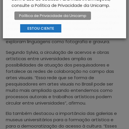
consulte a Política de Privacidade da Unicamp.
A iniciativa partiu da própria pró-reitora, que propôs
Política de Privacidade da Unicamp
uma curadoria com trabalhos de artistas-professores
do programa. Participaram da exposição César Baio,
ESTOU CIENTE
Mauricius Farina, Edson Pfitzner, Sérgio Niculitcheff,
Marta Strambi e Sylvia Furegatti, com obras que
exploram linguagens como fotografia e gravura.
Segundo Sylvia, a circulação de acervos e obras
artísticas entre universidades amplia as
possibilidades de atuação dos pesquisadores e
fortalece as redes de colaboração no campo das
artes visuais. “Essa rede que se forma de
pesquisadores em artes visuais no Brasil pode ser
muito mais ampliada quando entendemos como
processos autorais e trabalhos artísticos podem
circular entre universidades”, afirmou.
Ela também destacou a importância das galerias e
museus universitários para a formação artística e
para a democratização do acesso à cultura. “Esses