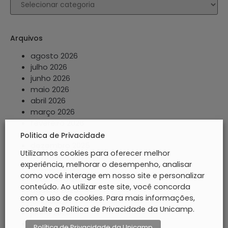
Arquivos
agosto 2026
julho 2026
junho 2026
maio 2026
abril 2026
março 2026
fevereiro 2026
janeiro 2026
Politica de Privacidade
dezembro 2025
Utilizamos cookies para oferecer melhor
novembro 2025
experiência, melhorar o desempenho, analisar
outubro 2025
como você interage em nosso site e personalizar
setembro 2025
conteúdo. Ao utilizar este site, você concorda
agosto 2025
com o uso de cookies. Para mais informações,
julho 2025
consulte a Política de Privacidade da Unicamp.
junho 2025
maio 2025
Política de Privacidade da Unicamp