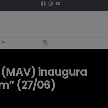
IAS
p (MAV) inaugura
em” (27/06)