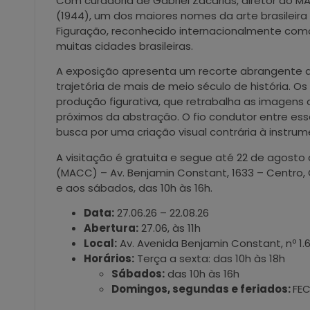
Com curadoria de Gabriel Zacarias, diretor do M
(1944), um dos maiores nomes da arte brasileir
Figuração, reconhecido internacionalmente com
muitas cidades brasileiras.
A exposição apresenta um recorte abrangente 
trajetória de mais de meio século de história.
produção figurativa, que retrabalha as imagens 
próximos da abstração. O fio condutor entre es
busca por uma criação visual contrária à instru
A visitação é gratuita e segue até 22 de agost
(MACC) – Av. Benjamin Constant, 1633 – Centro, 
e aos sábados, das 10h às 16h.
Data:
27.06.26 – 22.08.26
Abertura:
27.06, às 11h
Local:
Av. Avenida Benjamin Constant, nº 1.
Horários:
Terça a sexta: das 10h às 18h
Sábados:
das 10h às 16h
Domingos, segundas e feriados:
FE