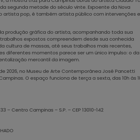
AV, a mostra traz para Campinas obras do artista Claudio To
a da segunda metade do século vinte. Expoente da Nova
o artista pop, é também artista público com intervenções
da produção gráfica do artista, acompanhando toda sua
 Os trabalhos expostos compreendem desde sua conhecida
da cultura de massas, até seus trabalhos mais recentes,
ses diferentes momentos parece ser um único impulso: o da
mentalização mercantil da imagem.
o de 2026, no Museu de Arte Contemporânea José Pancetti
Campinas. O espaço funciona de terça a sexta, das 10h às 1
633 – Centro Campinas – S.P. – CEP 13010-142
CHADO