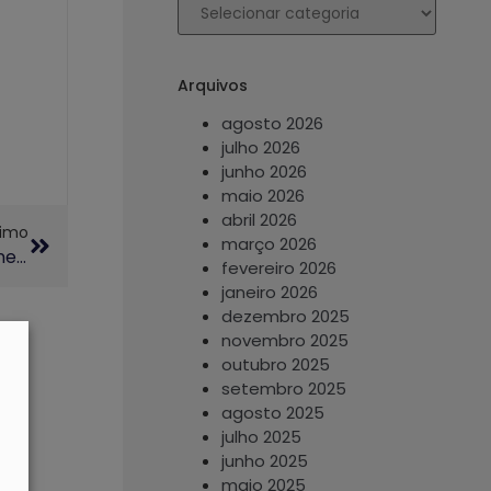
Arquivos
agosto 2026
julho 2026
junho 2026
maio 2026
abril 2026
ximo
março 2026
FÓRUM PERMANENTE: Integrando Agricultura E Energia: Desafios E Oportunidades De Usinas Agrivoltaicas (09/09)
fevereiro 2026
janeiro 2026
dezembro 2025
novembro 2025
outubro 2025
setembro 2025
agosto 2025
julho 2025
junho 2025
maio 2025