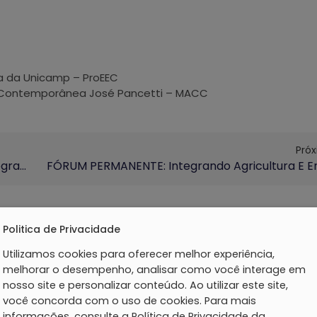
ra da Unicamp – ProEEC
e Contemporânea José Pancetti – MACC
Pró
Espetáculo “SerEstando Mulheres” Integra Programação Dos 60 Anos Da Unicamp
Politica de Privacidade
Utilizamos cookies para oferecer melhor experiência,
melhorar o desempenho, analisar como você interage em
nosso site e personalizar conteúdo. Ao utilizar este site,
você concorda com o uso de cookies. Para mais
informações, consulte a Política de Privacidade da