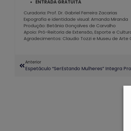
ENTRADA GRATUITA
Curadoria: Prof. Dr. Gabriel Ferreira Zacarias
Expografia e identidade visual: Amanda Miranda
Produção: Betânia Gonçalves de Carvalho
Apoio: Pró-Reitoria de Extensão, Esporte e Cultu
Agradecimentos: Claudio Tozzi e Museu de Art
Anterior