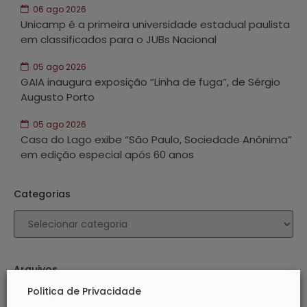
06 ago 2026
Unicamp é a primeira universidade estadual paulista
em classificados para o JUBs Nacional
05 ago 2026
GAIA inaugura exposição “Linha de fuga”, de Sérgio
Augusto Porto
05 ago 2026
Casa do Lago exibe “São Paulo, Sociedade Anônima”
em edição especial após 60 anos
Categorias
Arquivos
Politica de Privacidade
agosto 2026