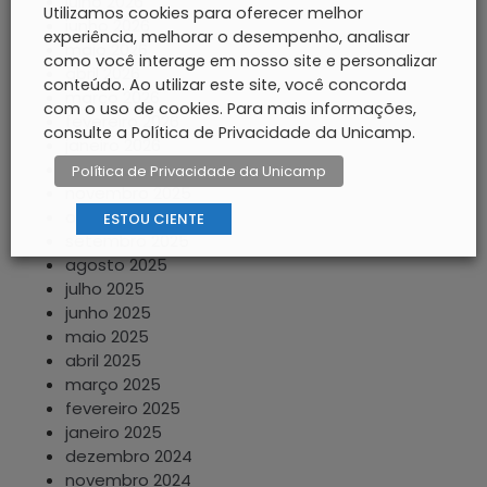
julho 2026
Utilizamos cookies para oferecer melhor
junho 2026
experiência, melhorar o desempenho, analisar
maio 2026
como você interage em nosso site e personalizar
abril 2026
conteúdo. Ao utilizar este site, você concorda
março 2026
com o uso de cookies. Para mais informações,
fevereiro 2026
consulte a Política de Privacidade da Unicamp.
janeiro 2026
dezembro 2025
Política de Privacidade da Unicamp
novembro 2025
outubro 2025
ESTOU CIENTE
setembro 2025
agosto 2025
julho 2025
junho 2025
maio 2025
abril 2025
março 2025
fevereiro 2025
janeiro 2025
dezembro 2024
novembro 2024