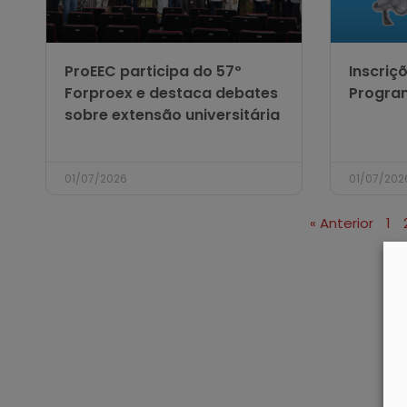
ProEEC participa do 57º
Inscriç
Forproex e destaca debates
Program
sobre extensão universitária
01/07/2026
01/07/202
« Anterior
1