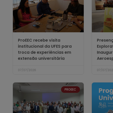
ProEEC recebe visita
Presen
institucional da UFES para
Explora
troca de experiências em
Inaugu
extensão universitária
Aeroesp
07/07/2026
07/07/20
PROEEC