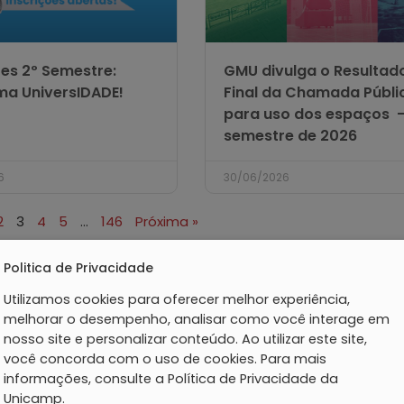
ões 2º Semestre:
GMU divulga o Resultad
a UniversIDADE!
Final da Chamada Públi
para uso dos espaços –
semestre de 2026
6
30/06/2026
2
3
4
5
…
146
Próxima »
Politica de Privacidade
Utilizamos cookies para oferecer melhor experiência,
melhorar o desempenho, analisar como você interage em
nosso site e personalizar conteúdo. Ao utilizar este site,
você concorda com o uso de cookies. Para mais
informações, consulte a Política de Privacidade da
Unicamp.