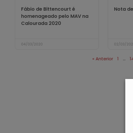
Fábio de Bittencourt é
Nota de
homenageado pelo MAV na
Calourada 2020
04/03/2020
02/03/20
« Anterior
1
…
1