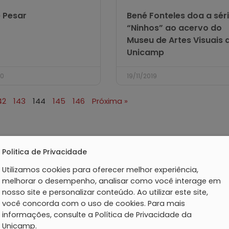
 Pesar
Bené Fonteles doa a sér
“Ninhos” ao acervo do
Museu de Artes Visuais 
Unicamp
20
19/11/2019
42
143
144
145
146
Próxima »
Politica de Privacidade
Utilizamos cookies para oferecer melhor experiência,
melhorar o desempenho, analisar como você interage em
nosso site e personalizar conteúdo. Ao utilizar este site,
você concorda com o uso de cookies. Para mais
informações, consulte a Política de Privacidade da
Unicamp.