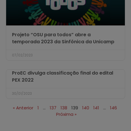
Projeto “OSU para todos” abre a
temporada 2023 da Sinfônica da Unicamp
07/02/2023
ProEC divulga classificação final do edital
PEX 2022
30/01/2023
« Anterior
1
…
137
138
139
140
141
…
146
Próxima »