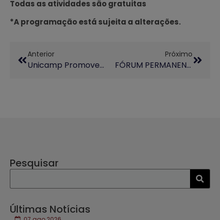
Todas as atividades são gratuitas
*A programação está sujeita a alterações.
Anterior
Próximo
Unicamp Promove 1ª Capoeira Para Todos Com Mestre Camisa E Professor Canela
FÓRUM PERMANENTE: Educação Indígena E Quilombola No Estado De São Paulo: Panorama Da Educação Básica Ao Ensino Superior (30/09)
Pesquisar
Últimas Notícias
07 ago 2026