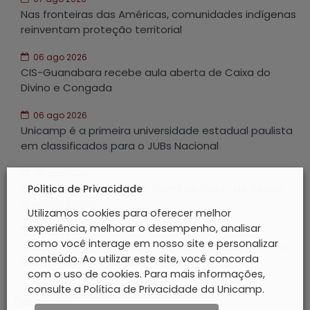
Nas fronteiras das Américas, comunidades indígenas
reinventam proteção territorial
06 ago 2026
CIS-Guanabara recebe aula aberta de Caixa do
Divino e Congada
06 ago 2026
Unicamp é a primeira universidade estadual paulista
em classificados para o JUBs Nacional
05 ago 2026
GAIA inaugura exposição “Linha de fuga”, de Sérgio
Politica de Privacidade
Augusto Porto
Utilizamos cookies para oferecer melhor
experiência, melhorar o desempenho, analisar
05 ago 2026
como você interage em nosso site e personalizar
Casa do Lago exibe “São Paulo, Sociedade Anônima”
conteúdo. Ao utilizar este site, você concorda
em edição especial após 60 anos
com o uso de cookies. Para mais informações,
consulte a Política de Privacidade da Unicamp.
Categorias