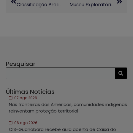
Classificação Preliminar Dos Editais De Apoio A Projetos De Extensão Da ProEEC
Museu Exploratório Abre Inscrições Para Nova Edição Do Cartas Exploratórias De Ciências
Pesquisar
Últimas Notícias
07 ago 2026
Nas fronteiras das Américas, comunidades indígenas
reinventam proteção territorial
06 ago 2026
CIS-Guanabara recebe aula aberta de Caixa do