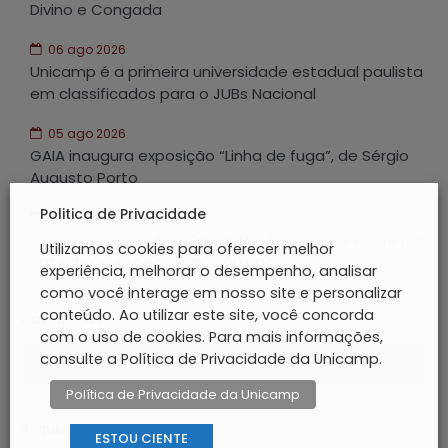
Divino e Congada
06 ago 2026
Unicamp é a primeira universidade estadual paulista
em classificados para o JUBs Nacional
05 ago 2026
GAIA inaugura exposição “Linha de fuga”, de Sérgio
Augusto Porto
Politica de Privacidade
05 ago 2026
Casa do Lago exibe “São Paulo, Sociedade Anônima”
Utilizamos cookies para oferecer melhor
em edição especial após 60 anos
experiência, melhorar o desempenho, analisar
como você interage em nosso site e personalizar
conteúdo. Ao utilizar este site, você concorda
Categorias
com o uso de cookies. Para mais informações,
consulte a Política de Privacidade da Unicamp.
Política de Privacidade da Unicamp
Arquivos
ESTOU CIENTE