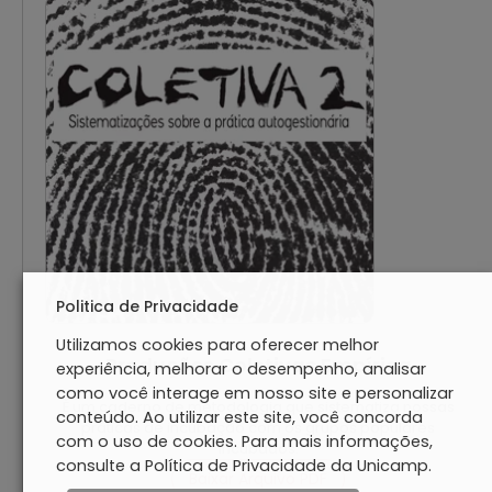
Politica de Privacidade
Utilizamos cookies para oferecer melhor
Produções Coletivas Empírica
experiência, melhorar o desempenho, analisar
como você interage em nosso site e personalizar
É um caderno de metodologia que sistematiza nossas
conteúdo. Ao utilizar este site, você concorda
práticas de incubação com os grupos populares
com o uso de cookies. Para mais informações,
incubados.
consulte a Política de Privacidade da Unicamp.
Baixar Arquivo PDF