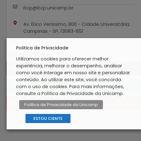
itcp@itcp.unicamp.br
Av. Érico Veríssimo, 800 - Cidade Universitária,
Campinas - SP, 13083-851
Politica de Privacidade
Compartilhe
Utilizamos cookies para oferecer melhor
experiência, melhorar o desempenho, analisar
Facebook
como você interage em nosso site e personalizar
conteúdo. Ao utilizar este site, você concorda
WhatsApp
com o uso de cookies. Para mais informações,
consulte a Política de Privacidade da Unicamp.
Email
Política de Privacidade da Unicamp
ESTOU CIENTE