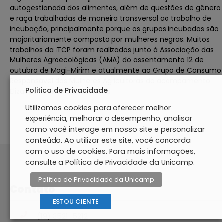
autogestionada dos alimentos, além de questões de gênero
e raça trabalhadas de maneira transversal ao trabalho de
incubação, principalmente porque os grupos incubados são
majoritariamente composto por mulheres negras. Muitos
trabalhos da ITCP foram realizados junto à Associação das
Mulheres Agroecológicas (AMA) do assentamento 12 de
outubro de Mogi-Mirim e atualmente ao Grupo de Consumo
Responsável das Mulheres Agricultoras do acampamento
Politica de Privacidade
Elizabeth Teixeira em Limeira.
Utilizamos cookies para oferecer melhor
experiência, melhorar o desempenho, analisar
como você interage em nosso site e personalizar
conteúdo. Ao utilizar este site, você concorda
com o uso de cookies. Para mais informações,
consulte a Política de Privacidade da Unicamp.
Política de Privacidade da Unicamp
Contato
ESTOU CIENTE
(19) 3521-5212