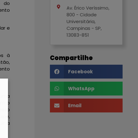
e do
Av. Érico Veríssimo,
ento
800 - Cidade
Universitária,
ar e
Campinas - SP,
13083-851
os à
Compartilhe
tão,
ento
Facebook
WhatsApp
 uma
om o
Email
esso
ipe,
uir a