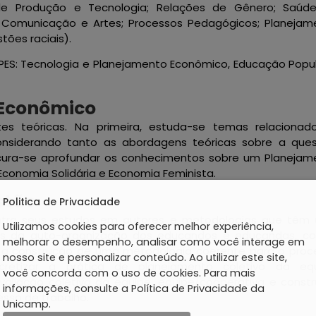
de Produção e Tecnologia; Relações de Gênero; Saúd
 Comunicação e Artes; Processos Pedagógicos; Planejam
ões raciais).
ES: Tecnologia e Planejamento Econômico, Educação Popul
 Econômico
s teóricas. Na primeira, estuda-se temas relacionad
considerando tanto as abordagens teóricas sobre a ques
ocura-se aprofundar os conhecimentos sobre um Planejam
conomia Solidária e Economia Feminista.
stão
Politica de Privacidade
ntra seus estudos em autores e metodologias que têm
Utilizamos cookies para oferecer melhor experiência,
ios da auto-organização dos educandos e educandas, c
melhorar o desempenho, analisar como você interage em
ra a construção de uma metodologia coerente para o proc
nosso site e personalizar conteúdo. Ao utilizar este site,
retizar a prática de planejamento coletivo da equ
você concorda com o uso de cookies. Para mais
valiação coletiva da equipe, equipe/cooperativa e constr
informações, consulte a Política de Privacidade da
sso de trabalho.
Unicamp.