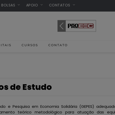
/ BOLSAS
APOIO
CONTATOS
ITAIS
CURSOS
CONTATO
os de Estudo
udo e Pesquisa em Economia Solidária (GEPES) adequad
amento teórico metodológico para atuação das equi