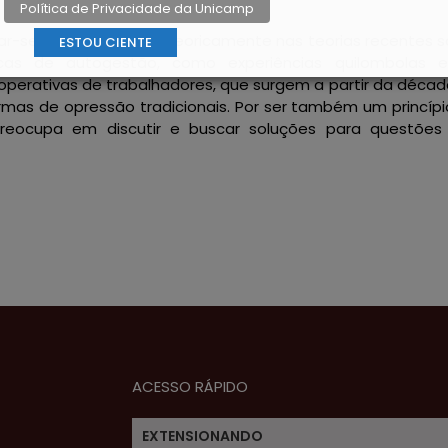
Política de Privacidade da Unicamp
r-se metodológica e teoricamente nas teorias recentes s
ESTOU CIENTE
icas de autogestão, como experiências quilombolas 
perativas de trabalhadores, que surgem a partir da décad
ormas de opressão tradicionais. Por ser também um princíp
reocupa em discutir e buscar soluções para questões
ACESSO RÁPIDO
EXTENSIONANDO