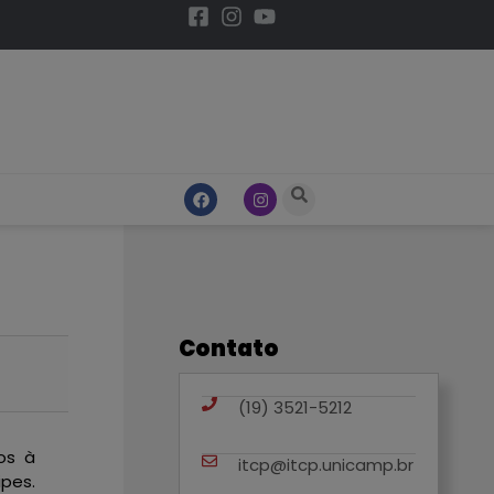
Contato
(19) 3521-5212
os à
itcp@itcp.unicamp.br
pes.