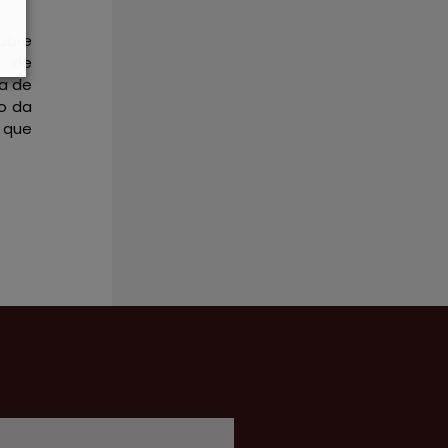
obre
e de
a de
io da
 que