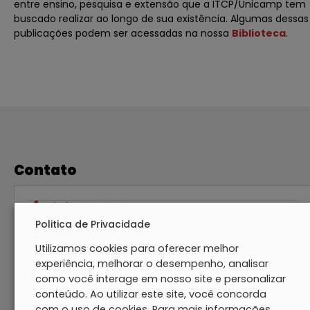
entre ensino, pesquisa e extensão que a ITCP/Unicamp tem
buscado realizar ao longo de sua existência. Algumas dessas
publicações podem ser acessadas na nossa
Biblioteca
.
Contato
(19) 3521-5212
Politica de Privacidade
itcp@itcp.unicamp.br
Utilizamos cookies para oferecer melhor
experiência, melhorar o desempenho, analisar
como você interage em nosso site e personalizar
Av. Érico Veríssimo, 800 - Cidade Universitária,
conteúdo. Ao utilizar este site, você concorda
Campinas - SP, 13083-851
com o uso de cookies. Para mais informações,