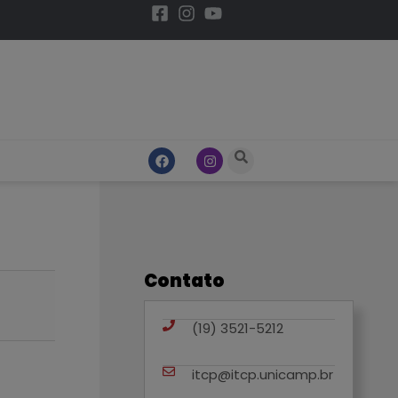
Contato
(19) 3521-5212
itcp@itcp.unicamp.br