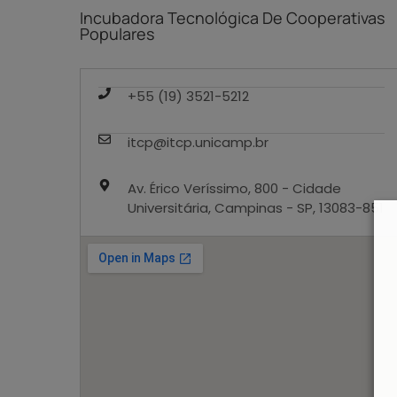
Incubadora Tecnológica De Cooperativas
Populares
+55 (19) 3521-5212
itcp@itcp.unicamp.br
Av. Érico Veríssimo, 800 - Cidade
Universitária, Campinas - SP, 13083-851