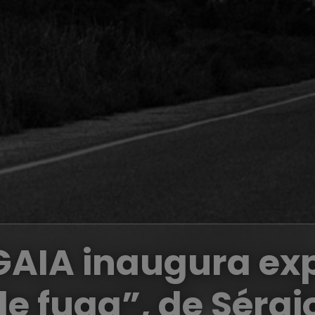
GAIA
inaugura exp
de fuga”, de Sérg