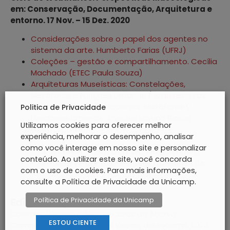
em: Conservação, Documentação, Arquitetura e
entorno. 17 Nov. – 15 Dez. 2020
Considerações sobre o papel dos agentes no
sistema da arte. Humberto Farias (UFRJ)
Coleções – gestão e compartilhamento. Cecília
Machado (ETEC Paula Souza)
Arquiteturas Museísticas: Constelações,
Metáforas e Funções Urbanas / Arquitecturas
Museísticas: Constelaciones, Metáforas y
Politica de Privacidade
Funciones Urbanas. Ángeles Layuno Rosas
Utilizamos cookies para oferecer melhor
(UAH/Espanha)
experiência, melhorar o desempenho, analisar
como você interage em nosso site e personalizar
Entrevista com o artista Alex Flemming
conteúdo. Ao utilizar este site, você concorda
Mesa virtual: A Arte e seus Caminhos de
com o uso de cookies. Para mais informações,
Acervamento. Abr. de 2021
consulte a Política de Privacidade da Unicamp.
Edições Especiais
Política de Privacidade da Unicamp
Caixa de Reproduções de Obras do Acervo.
ESTOU CIENTE
Campinas: Museu de Artes Visuais daUnicamp, 2020.