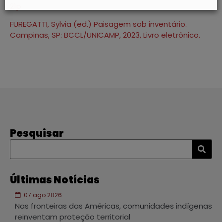
21p.
FUREGATTI, Sylvia (ed.) Paisagem sob inventário.
Campinas, SP: BCCL/UNICAMP, 2023, Livro eletrônico.
Pesquisar
Últimas Notícias
07 ago 2026
Nas fronteiras das Américas, comunidades indígenas
reinventam proteção territorial