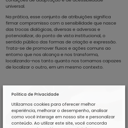
universal.
Na prática, esse conjunto de atribuições significa
firmar compromisso com a sensibilidade que nasce
das trocas dialógicas, diversas e adversas e
potencializar, do ponto de vista institucional, o
sentido público das formas de criação e expressão.
Trata-se de promover fluxos e ações comuns ao
entorno que nos alcança e nos transforma,
localizando-nos tanto quanto nos tornamos capazes
de localizar o outro, em um mesmo contexto.
Politica de Privacidade
Utilizamos cookies para oferecer melhor
experiência, melhorar o desempenho, analisar
como você interage em nosso site e personalizar
conteúdo. Ao utilizar este site, você concorda