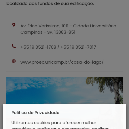
localizado aos fundos de sua edificação.
Av. Érico Veríssimo, 1011 - Cidade Universitária
Campinas - SP, 13083-851
+55 19 3521-1708 / +55 19 3521-7017
www.proec.unicamp.br/casa-do-lago/
Politica de Privacidade
Utilizamos cookies para oferecer melhor
experiência, melhorar o desempenho, analisar